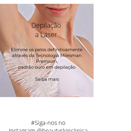
Depilação
a
Laser
Elimine os pelos definitivamente
através da Tecnologia Milesman
Premium,
padrão ouro em depilação
Saiba mais
#Siga-nos no
Instagram
@beautyskinclinica