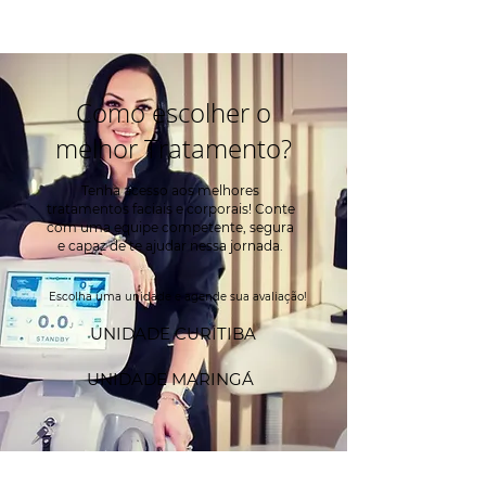
Como escolher o
melhor Tratamento?
Tenha acesso aos melhores
tratamentos faciais e corporais! Conte
com uma equipe competente, segura
e capaz de te ajudar nessa jornada.
Escolha uma unidade e agende sua avaliação!
UNIDADE CURITIBA
UNIDADE MARINGÁ