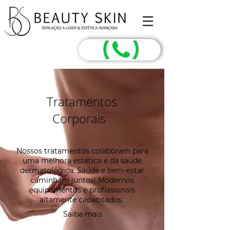
Tratamentos
Corporais
Nossos tratamentos colaboram para
uma melhora estética e da saúde
dermatológica. Saúde e bem-estar
caminham juntos! Modernos
equipamentos e profissionais
altamente capacitados.
Saiba mais