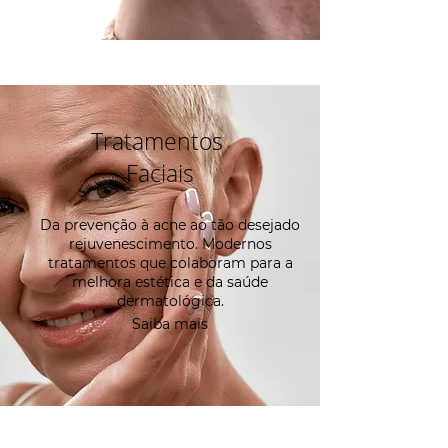
Tratamentos
Faciais
Da prevenção à acne ao tão desejado
rejuvenescimento. Modernos
tratamentos que colaboram para a
melhora estética e da saúde
dermatológica.
Saiba mais