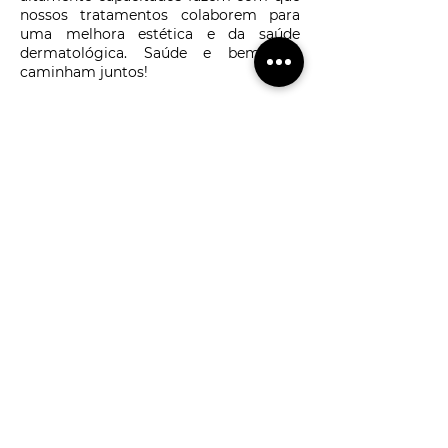
nossos tratamentos colaborem para
uma melhora estética e da saúde
dermatológica. Saúde e bem-estar
caminham juntos!
Em todos os nossos métodos,
aplicamos a inovação, atendendo às
necessidades de cada paciente e
alcançando os melhores resultados.
Saiba mais
Clique aqui e siga-nos no
Instagram
@beautyskinclinica
Sobre Nós
Agendamentos