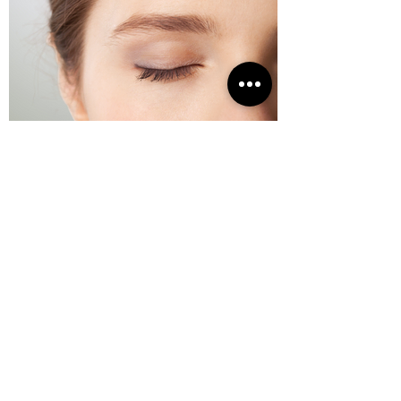
Bioestimulador de Colágeno
O tratamento do momento! Promove o
estímulo da produção de colágeno,
melhorando a qualidade da pele e o
contorno facial.
Saiba Mais