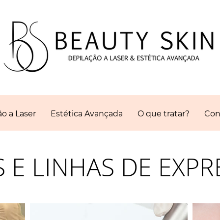
o a Laser
Estética Avançada
O que tratar?
Con
 E LINHAS DE
EXPR