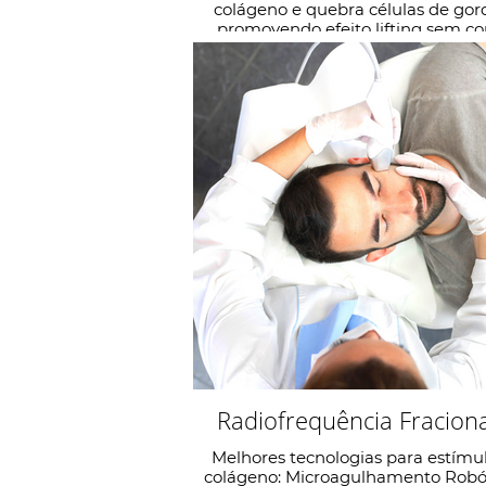
colágeno e quebra células de gor
promovendo efeito lifting sem cor
Saiba Mais
Radiofrequência Fracion
Melhores tecnologias para estímu
colágeno: Microagulhamento Robó