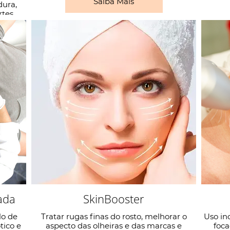
Saiba Mais
dura,
tes.
ada
SkinBooster
lo de
Tratar rugas finas do rosto, melhorar o
Uso in
tico e
aspecto das olheiras e das marcas e
foca