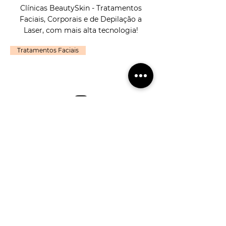
Clínicas BeautySkin - Tratamentos
Faciais, Corporais e de Depilação a
Laser, com mais alta tecnologia!
Tratamentos Faciais
Clique aqui e siga-nos no
Instagram
@beautyskinclinica
Sobre Nós
Agendamentos
Estética Avançada
Cancelamentos
Depilação a Laser
Perguntas Frequentes