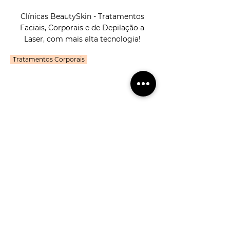
Clínicas BeautySkin - Tratamentos
Faciais, Corporais e de Depilação a
Laser, com mais alta tecnologia!
Tratamentos Corporais
Clique aqui e siga-nos no
Instagram
@beautyskinclinica
Sobre Nós
Agendamentos
Estética Avançada
Cancelamentos