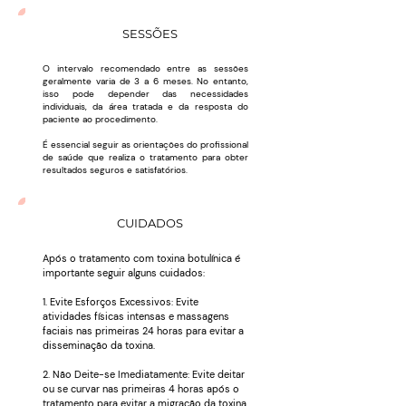
SESSÕES
O intervalo recomendado entre as sessões
geralmente varia de 3 a 6 meses. No entanto,
isso pode depender das necessidades
individuais, da área tratada e da resposta do
paciente ao procedimento.
É essencial seguir as orientações do profissional
de saúde que realiza o tratamento para obter
resultados seguros e satisfatórios.
CUIDADOS
Após o tratamento com toxina botulínica é
importante seguir alguns cuidados:
1. Evite Esforços Excessivos: Evite
atividades físicas intensas e massagens
faciais nas primeiras 24 horas para evitar a
disseminação da toxina.
2. Não Deite-se Imediatamente: Evite deitar
ou se curvar nas primeiras 4 horas após o
tratamento para evitar a migração da toxina