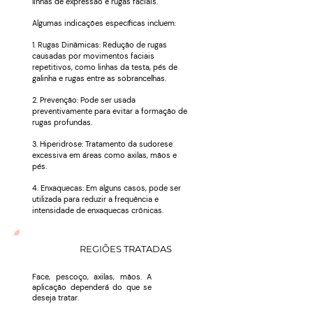
linhas de expressão e rugas faciais.
Algumas indicações específicas incluem:
1. Rugas Dinâmicas: Redução de rugas
causadas por movimentos faciais
repetitivos, como linhas da testa, pés de
galinha e rugas entre as sobrancelhas.
2. Prevenção:
Pode ser usada
preventivamente para evitar a formação de
rugas profundas.
3. Hiperidrose: Tratamento da sudorese
excessiva em áreas como axilas, mãos e
pés.
4. Enxaquecas: Em alguns casos, pode ser
utilizada para reduzir a frequência e
intensidade de enxaquecas crônicas.
REGIÕES TRATADAS
Face, pescoço, axilas, mãos. A
aplicação dependerá do que se
deseja tratar.