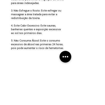
para áreas indesejadas.
3. Não Esfregue o Rosto: Evite esfregar ou
massagear a área tratada para evitar a
redistribuição da toxina.
4. Evite Calor Excessivo: Evite saunas,
banheiras quentes e exposição excessiva
ao sol nos primeiros dias.
5. Não Consuma Álcool: Evite o consumo
excessivo de álcool nas primeiras 24 horas,
pois pode aumentar o risco de hematomas.
Clínicas BeautySkin - Tratamentos
Faciais, Corporais e de Depilação a
Laser, com mais alta tecnologia!
Tratamentos Faciais