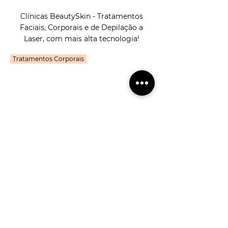
Clínicas BeautySkin - Tratamentos
Faciais, Corporais e de Depilação a
Laser, com mais alta tecnologia!
Tratamentos Corporais
Clique aqui e siga-nos no
Instagram
@beautyskinclinica
Sobre Nós
Agendamentos
Estética Avançada
Cancelamentos