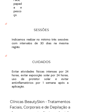
Face,
papad
a e
pesco
ço.
SESSÕES
Indicamos realizar no mínimo três sessões
com intervalos de 30 dias na mesma
região.
CUIDADOS
Evitar atividades físicas intensas por 24
horas, evitar exposição solar por 24 horas,
uso de protetor solar e evitar
antiinflamatórios por 1 semana após a
aplicação.
Clínicas BeautySkin - Tratamentos
Faciais, Corporais e de Depilação a