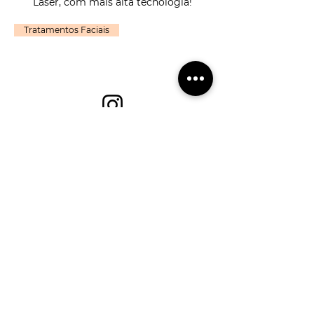
Laser, com mais alta tecnologia!
Tratamentos Faciais
Clique aqui e siga-nos no
Instagram
@beautyskinclinica
Sobre Nós
Agendamentos
Estética Avançada
Cancelamentos
Depilação a Laser
Perguntas Frequentes
Contato
Políticas do Site
Unidades