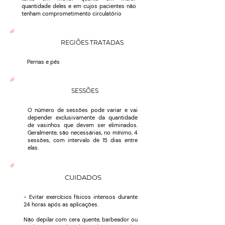
quantidade deles e em cujos pacientes não
tenham comprometimento circulatório
REGIÕES TRATADAS
Pernas e pés
SESSÕES
O número de sessões pode variar e vai
depender exclusivamente da quantidade
de vasinhos que devem ser eliminados.
Geralmente, são necessárias, no mínimo, 4
sessões, com intervalo de 15 dias entre
elas.
CUIDADOS
- Evitar exercícios físicos intensos durante
24 horas após as aplicações.
Não depilar com cera quente, barbeador ou